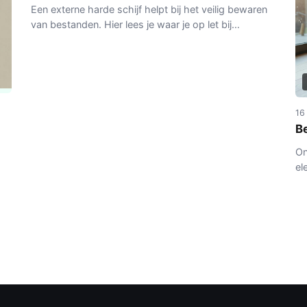
Een externe harde schijf helpt bij het veilig bewaren
van bestanden. Hier lees je waar je op let bij
capaciteit, type en betrouwbaarheid.
16
Be
On
el
ke
va