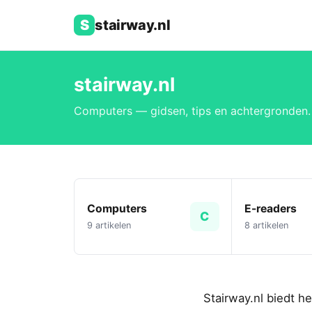
S
stairway.nl
stairway.nl
Computers — gidsen, tips en achtergronden.
Computers
E-readers
C
9 artikelen
8 artikelen
Stairway.nl biedt h