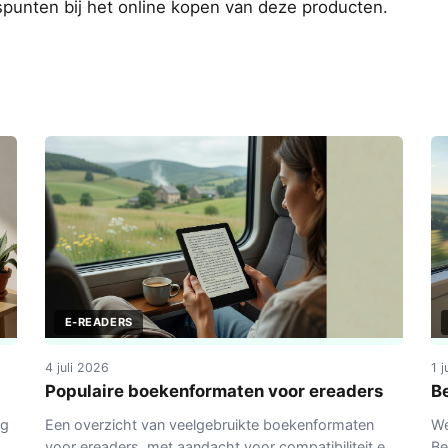
punten bij het online kopen van deze producten.
E-READERS
4 juli 2026
1 
Populaire boekenformaten voor ereaders
B
ig
Een overzicht van veelgebruikte boekenformaten
We
n
voor ereaders, met aandacht voor compatibiliteit en
Be