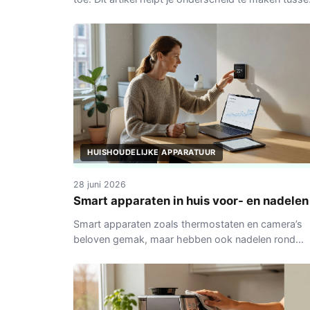
wat je echt gebruikt en wat je beter kunt laten staa
HUISHOUDELIJKE APPARATUUR
28 juni 2026
Smart apparaten in huis voor- en nadelen
Smart apparaten zoals thermostaten en camera’s
beloven gemak, maar hebben ook nadelen rond
privacy en afhankelijkheid. Praktische overweging
voor Nederlandse huishoudens.