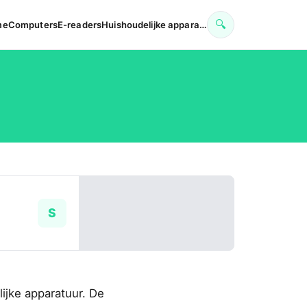
🔍
me
Computers
E-readers
Huishoudelijke appara…
S
ijke apparatuur. De