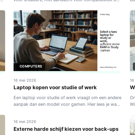
n.
gebruiksgemak.
tu
on
COMPUTERS
16 mei 2026
16
Laptop kopen voor studie of werk
W
Een laptop voor studie of werk vraagt om een andere
On
aanpak dan een model voor gamen. Hier lees je waar
Wi
COMPUTERS
en
je op let bij specificaties, budget en dagelijks gebruik.
so
16 mei 2026
Externe harde schijf kiezen voor back-ups