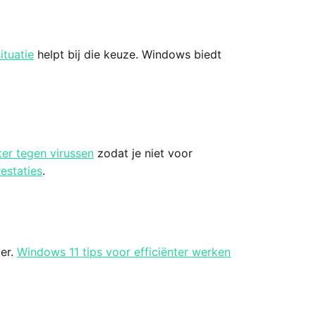
ituatie
helpt bij die keuze. Windows biedt
ter tegen virussen
zodat je niet voor
estaties
.
ter.
Windows 11 tips voor efficiënter werken