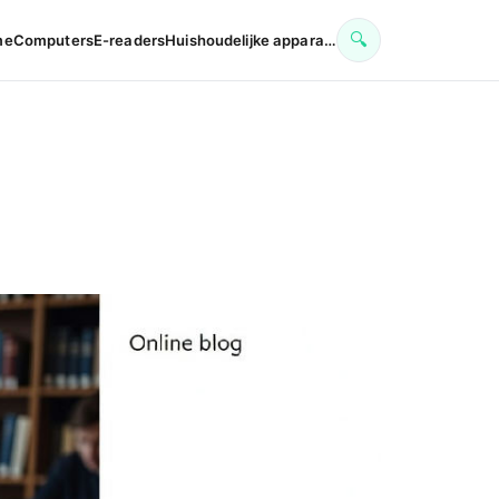
🔍
me
Computers
E-readers
Huishoudelijke appara…