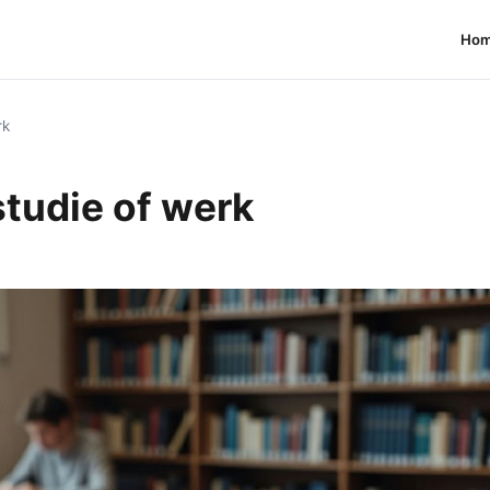
Ho
rk
tudie of werk