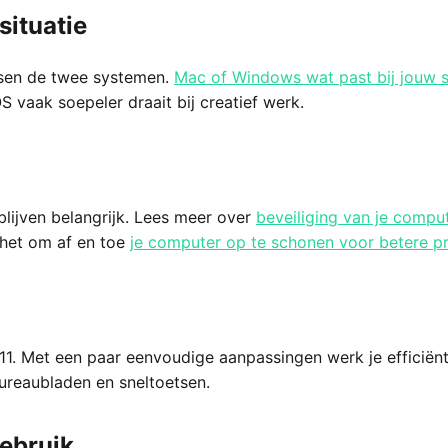
ituatie
ussen de twee systemen.
Mac of Windows wat past bij jouw s
S vaak soepeler draait bij creatief werk.
lijven belangrijk. Lees meer over
beveiliging van je compu
 het om af en toe
je computer op te schonen voor betere pr
1. Met een paar eenvoudige aanpassingen werk je efficiën
ureaubladen en sneltoetsen.
gebruik