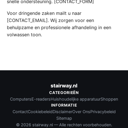
snelle ondersteuning. [CONTACT_FORM]
Voor dringende zaken mailt u naar
[CONTACT_EMAIL]. Wij zorgen voor een
behulpzame en professionele afhandeling in een
volwassen toon.
stairway.nl
CATEGORIEËN
Computers
E-readers
Huishoudelijke apparatuur
Shoppen
INFORMATIE
Contact
Cookiebeleid
Disclaimer
Over Ons
Privacybeleid
Sitemap
© 2026 stairway.nl — Alle rechten voorbehouden.