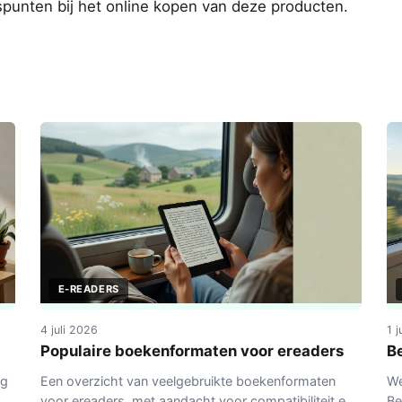
punten bij het online kopen van deze producten.
E-READERS
4 juli 2026
1 
Populaire boekenformaten voor ereaders
B
ig
Een overzicht van veelgebruikte boekenformaten
We
n
voor ereaders, met aandacht voor compatibiliteit en
Be