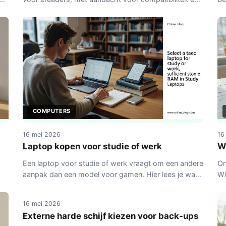
n.
gebruiksgemak.
tu
on
COMPUTERS
16 mei 2026
16
Laptop kopen voor studie of werk
W
Een laptop voor studie of werk vraagt om een andere
On
aanpak dan een model voor gamen. Hier lees je waar
Wi
COMPUTERS
en
je op let bij specificaties, budget en dagelijks gebruik.
so
16 mei 2026
Externe harde schijf kiezen voor back-ups