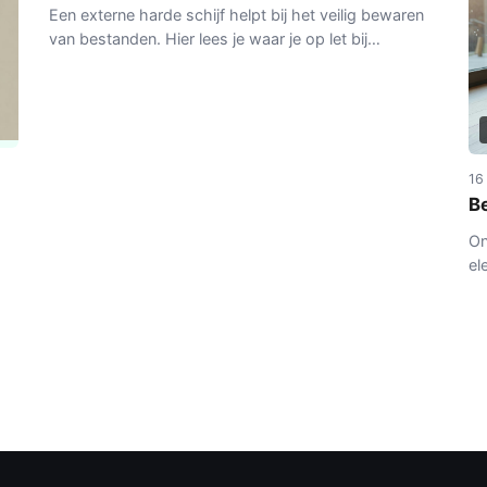
Een externe harde schijf helpt bij het veilig bewaren
van bestanden. Hier lees je waar je op let bij
capaciteit, type en betrouwbaarheid.
16
Be
On
el
ke
va