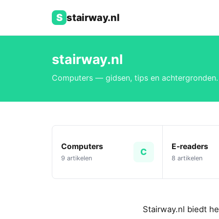
S
stairway.nl
stairway.nl
Computers — gidsen, tips en achtergronden.
Computers
E-readers
C
9 artikelen
8 artikelen
Stairway.nl biedt h