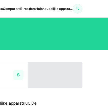
🔍
me
Computers
E-readers
Huishoudelijke appara…
S
ijke apparatuur. De