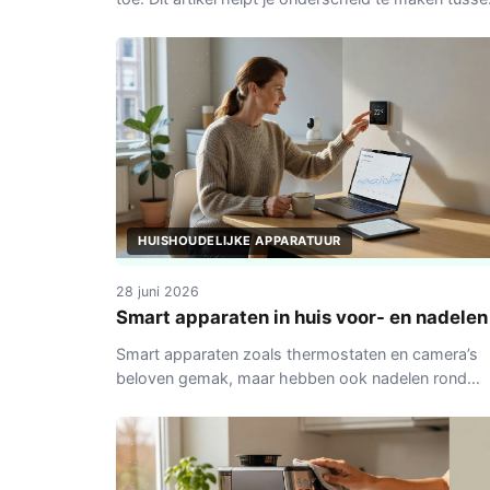
wat je echt gebruikt en wat je beter kunt laten staa
HUISHOUDELIJKE APPARATUUR
28 juni 2026
Smart apparaten in huis voor- en nadelen
Smart apparaten zoals thermostaten en camera’s
beloven gemak, maar hebben ook nadelen rond
privacy en afhankelijkheid. Praktische overweging
voor Nederlandse huishoudens.